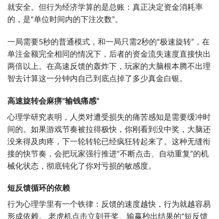
就安全。但行为经济学算的是总账：真正决定资金消耗率
的，是“单位时间内的下注次数”。
一局需要5秒的普通模式，和一局只需2秒的“极速旋转”，在
单注金额完全相同的情况下，后者的资金流失速度直接快出
两倍以上。在高速反馈的轰炸下，玩家的大脑根本腾不出理
智去计算这一分钟内自己到底点掉了多少真金白银。
高速旋转会麻痹“输钱痛感”
心理学研究表明，人类对遭受损失的痛苦感知是需要缓冲时
间的。如果游戏节奏被拉得极快，你刚看到没中奖，大脑还
没来得及肉疼，下一轮转轮已经疯狂转起来了。这种无缝衔
接的快节奏，会把玩家强行推进“不断点击、自动重复”的机
械化状态，彻底钝化了你对亏损的敏感度。
短反馈循环的依赖
行为心理学里有一个铁律：反馈的速度越快，行为就越容易
形成依赖。 老虎机点击立刻开奖、输赢秒出结果的“短反馈