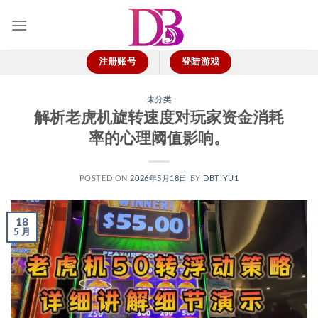
跳
到
内
容
注册账号
登陆游戏
未分类
解析老虎机旋转速度对玩家资金消耗
率的心理阈值影响。
POSTED ON
2026年5月18日
BY
DBTIYU1
18
5 月