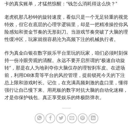
卡的真实账单，才猛然惊醒：“钱怎么消耗得这么快？”
老虎机那几秒钟的旋转速度，看似只是一个无足轻重的视觉
特效，但它在底层的心理学逻辑里，却是一把精准操控你风
险感知和资金节奏的无形刻刀。当游戏节奏突破了大脑的理
性缓冲区，玩家就很容易沦为高频下注的机械执行者。
作为真金白银在数字娱乐平台里玩的玩家，咱们必须时刻保
持一份冷眼旁观的清醒。永远不要开启所谓的“极速自动旋
转”，那是在人为地剥夺你大脑仅存的理智刹车皮。在进场
前，利用DB体育等平台的风控管理，提前锁死今天的下注
总上限和游戏时长。记住，在充满高频刺激的盘口里，懂得
强行让自己慢下来、用死板的数字对抗大脑的自动化迷糊，
才是你保护钱包、真正享受娱乐的终极防弹衣。