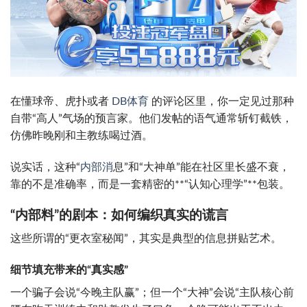
在懂球帝、虎扑或者
DB体育
的评论区里，你一定见过那种
自带“高人”气场的预言家。他们发帖的语气通常斩钉截铁，
仿佛昨晚刚和主教练喝过酒。
说实话，这种“
内部消
息”和“大神单”能在社区里长盛不衰，
靠的不是准确率，而是一套精密的**“认知心理学”**包装。
“内部料”的剧本：如何编织真实的谎言
这些所谓的“更衣室秘闻”，其实是典型的信息拼贴艺术。
细节填充带来的“真实感”
一个骗子会说“今晚主队赢”；但一个“大神”会说“主队核心前