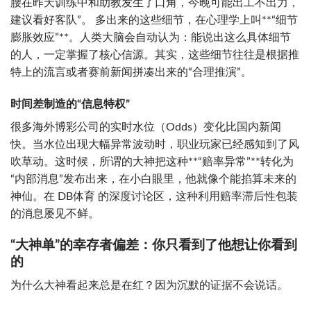
腰在昨天训练中和助教发生了口角，今晚可能出工不出力，
建议看好客队”。 多出来的这些细节，在心理学上叫**“细节
膨胀效应”**。人类大脑会自动认为：能说出这么具体细节
的人，一定掌握了核心信源。其实，这些细节往往是根据推
特上的流言或者赛前新闻拼凑出来的“合理推演”。
时间差制造的“信息特权”
很多海外博彩公司的实时水位（Odds）变化比国内新闻
快。当水位出现大幅异常波动时，职业玩家已经感知到了风
吹草动。这时候，所谓的大神把这种**“赔率异常”**转化为
“内部消息”发布出来，在小白眼里，他就像个能掐算未来的
神仙。在 DB体育 的深度讨论区，这种利用赔率滞后性包装
的消息屡见不鲜。
“大神单”的幸存者偏差：你只看到了他想让你看到
的
为什么大神看起来总是在红？因为沉默的证据不会说话。