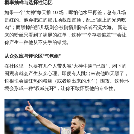
概率抽样与选择性记忆
如果一个“大神”每天推 10 场，哪怕他水平再差，总有几场
是红的。他会把红的那几场截图置顶，配上“跟上的兄弟吃
肉”；而黑掉的那几场则会被悄悄删除或者石沉大海。 新进
来的粉丝只看到了满屏的红单，这种**“幸存者偏差”**会让
你产生一种他从不失手的错觉。
从众效应与评论区“气氛组”
在社区里，只要有几个人带头喊“大神牛逼”“已跟”，剩下的
围观者就会产生从众心理。即便有人跳出来说他昨天黑了，
也很快会被狂热的粉丝（或者刷出来的水军）围攻。这种环
境会形成一种“权威光环”，让你不敢怀疑他的专业性。