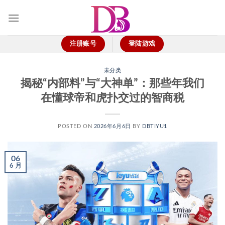
跳
到
内
容
注册账号
登陆游戏
未分类
揭秘“内部料”与“大神单”：那些年我们
在懂球帝和虎扑交过的智商税
POSTED ON
2026年6月6日
BY
DBTIYU1
06
6 月